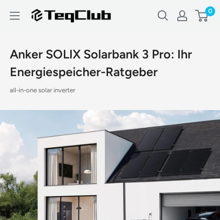
Direkt
0
TeqClub.com
zum
Inhalt
Anker SOLIX Solarbank 3 Pro: Ihr
Energiespeicher-Ratgeber
all-in-one solar inverter