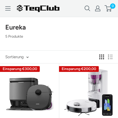
Direkt
0
TeqClub.com
zum
Inhalt
Eureka
5 Produkte
Sortierung
Einsparung
€300,00
Einsparung
€200,00