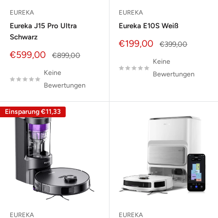
EUREKA
EUREKA
Eureka J15 Pro Ultra
Eureka E10S Weiß
Schwarz
Sonderpreis
€199,00
Normalpreis
€399,00
Sonderpreis
€599,00
Normalpreis
€899,00
Keine
Keine
Bewertungen
Bewertungen
Einsparung
€11,33
EUREKA
EUREKA