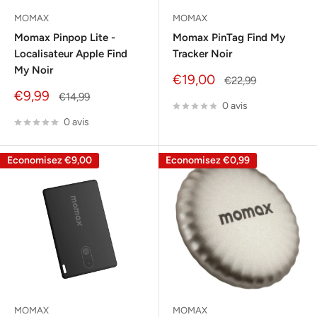
MOMAX
MOMAX
Momax Pinpop Lite -
Momax PinTag Find My
Localisateur Apple Find
Tracker Noir
My Noir
Prix
€19,00
Prix
€22,99
réduit
normal
Prix
€9,99
Prix
€14,99
0 avis
réduit
normal
0 avis
Economisez
€9,00
Economisez
€0,99
MOMAX
MOMAX