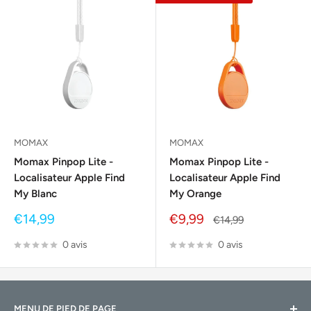
MOMAX
MOMAX
Momax Pinpop Lite -
Momax Pinpop Lite -
Localisateur Apple Find
Localisateur Apple Find
My Blanc
My Orange
Prix
Prix
€14,99
€9,99
Prix
€14,99
réduit
réduit
normal
0 avis
0 avis
MENU DE PIED DE PAGE