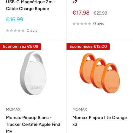
USB-C Magnétique 2m -
x2
Câble Charge Rapide
Prix
€17,98
Prix
€29,98
réduit
normal
Prix
€16,99
0 avis
réduit
0 avis
Economisez
€5,09
Economisez
€12,00
MOMAX
MOMAX
Momax Pinpop Blanc -
Momax Pinpop lite Orange
Tracker Certifié Apple Find
x3
My