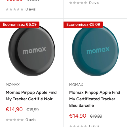
0 avis
réduit
normal
0 avis
Economisez
€5,09
Economisez
€5,09
MOMAX
MOMAX
Momax Pinpop Apple Find
Momax Pinpop Apple Find
My Tracker Certifié Noir
My Certificated Tracker
Bleu Sarcelle
Prix
€14,90
Prix
€19,99
réduit
normal
Prix
€14,90
Prix
€19,99
0 avis
réduit
normal
0 avis