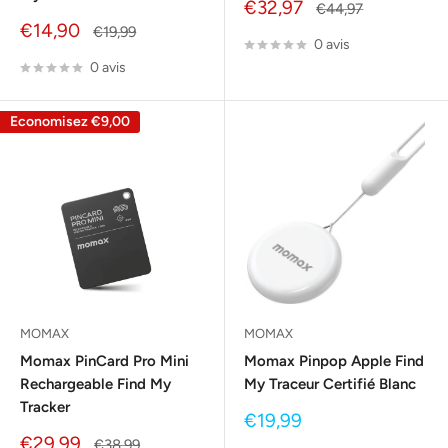
Prix
€32,97
Prix
€44,97
réduit
normal
Prix
€14,90
Prix
€19,99
0 avis
réduit
normal
0 avis
Economisez
€9,00
MOMAX
MOMAX
Momax PinCard Pro Mini
Momax Pinpop Apple Find
Rechargeable Find My
My Traceur Certifié Blanc
Tracker
Prix
€19,99
réduit
Prix
€29,99
Prix
€38,99