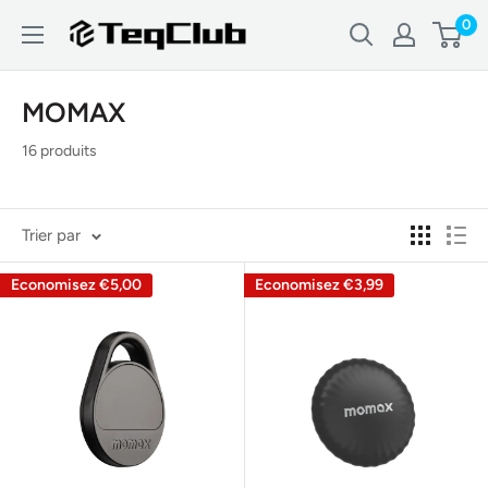
Passer
0
TeqClub.com
au
contenu
MOMAX
16 produits
Trier par
Economisez
€5,00
Economisez
€3,99