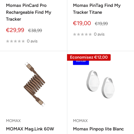
Momax PinCard Pro
Momax PinTag Find My
Rechargeable Find My
Tracker Titane
Tracker
Prix
€19,00
Prix
€19,99
réduit
normal
Prix
€29,99
Prix
€38,99
0 avis
réduit
normal
0 avis
Economisez
€12,00
MOMAX
MOMAX
MOMAX Mag.Link 60W
Momax Pinpop lite Blanc