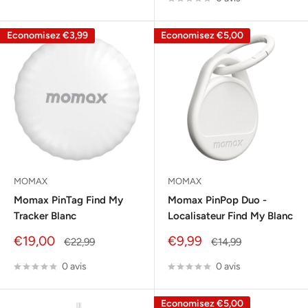
Economisez
€3,99
Economisez
€5,00
MOMAX
MOMAX
Momax PinTag Find My
Momax PinPop Duo -
Tracker Blanc
Localisateur Find My Blanc
Prix
Prix
€19,00
€9,99
Prix
Prix
€22,99
€14,99
réduit
normal
réduit
normal
0 avis
0 avis
Economisez
€5,00